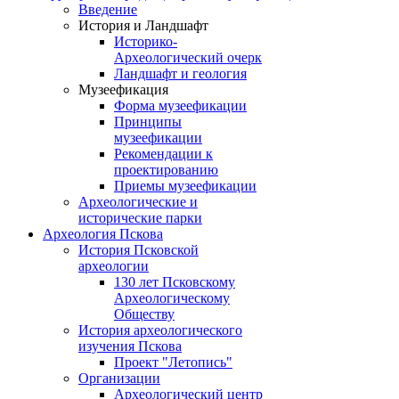
Введение
История и Ландшафт
Историко-
Археологический очерк
Ландшафт и геология
Музеефикация
Форма музеефикации
Принципы
музеефикации
Рекомендации к
проектированию
Приемы музеефикации
Археологические и
исторические парки
Археология Пскова
История Псковской
археологии
130 лет Псковскому
Археологическому
Обществу
История археологического
изучения Пскова
Проект "Летопись"
Организации
Археологический центр