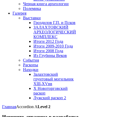
Черная книга археологии
Полемика
Галерея
Выставки
Гроздилов Г.П. и Псков
ЗАЛАХТОВСКИЙ
АРХЕОЛОГИЧЕСКИЙ
КОМПЛЕКС
Итоги 2012 Года
Итоги 2009-2010 Года
Итоги 2008 Года
Из Глубины Веков
События
Раскопы
Находки
Залахтовский
грунтовый могильник
XIII-XVвв
X Новоторговский
раскоп
Лужский раскоп 2
Главная
Accordion A
Level 2
Извините, страница в разработке