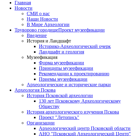
Главная
Новости
СМИ о нас
Наши Новости
В Мире Археологии
Труворово городище
Проект музеефикации
Введение
История и Ландшафт
Историко-Археологический очерк
Ландшафт и геология
Музеефикация
Форма музеефикации
Принципы музеефикации
Рекомендации к проектированию
Приемы музеефикации
Археологические и исторические парки
Археология Пскова
История Псковской археологии
130 лет Псковскому Археологическому
Обществу
История археологического изучения Пскова
Проект "Летопись"
Организации
Археологический центр Псковской области
АНО "Псковский Археологический Центр"