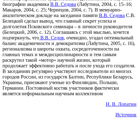
биографии академика
В.В. Седова
(Лабутина, 2004, с. 15–16;
Макаров, 2004, с. 25; Чернецов, 2004, с. 7). В мемуарно-
аналитическом докладе на заседании памяти
В.В. Седова
С.В.
Белецкий сделал вывод, что главный секрет успеха и
долголетия Псковского семинара – в личности руководителя
(Белецкий, 2006, с. 12). Соглашаясь с этой мыслью, хочется
подчеркнуть, что
В.В. Седов
, очевидно, угадал оптимальный
баланс академичности и демократизма (Лабутина, 2005, с. 16),
регионализма и широты охвата, сосредоточенности на
главных темах и междисциплинарности и тем самым
раскрутил такой «мотор» научной жизни, который
продолжает эффективно работать и после ухода его создателя.
В заседаниях регулярно участвуют исследователи из многих
городов России, из государств Балтии, Республики Беларусь,
Украины, приезжают ученые из Финляндии, Польши,
Германии. Постоянный костяк участников фактически
является неформальным научным коллективом
Н. В. Лопатин
Источник