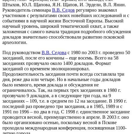
Штыхов, Ю.Л. Щапова, Я.Н. Щапов, И. Эрдели, В.Л. Янин.
Руководитель семинара
В.В. Седов
регулярно знакомил
участников с результатами своих новейших исследований и с
событиями в научной жизни Восточной Европы. Высокий
научный уровень, широкий тематический охват, а также
заложенная с самого начала традиция подробного обсуждения
докладов значительно способствовали развитию псковской
археологии.
Под руководством
В.В. Седова
с 1980 по 2003 г. проведено 50
заседаний, после его кончины – еще восемь. Всего на 58
заседаниях прозвучало около 1400 докладов. Формат
заседаний со временем эволюционировал.
Продолжительность заседания почти всегда составляла три
дня, реже два или четыре. Но в начальные годы докладов
было немного, время доклада и обсуждения не
ограничивалось. Так, на первых трех заседаниях в 1980 г.
прозвучало 9 докладов, а в следующие три года, на 9
заседаниях – 109, т.е. в среднем по 12 на заседание. В 1990 г.
последний раз проведено три заседания, а в 1985, 1989 и с
1991 по 1996 – по два в год. С 1998 г. единственное заседание
проводится весной, преимущественно в апреле. В 2003 г. оно
было организовано осенью, поскольку весной в Пскове
проходила международная конференция, посвященная 1100-
летию города.