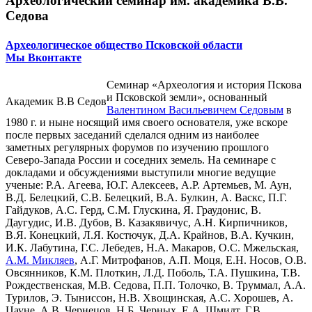
Археологический семинар им. академика В.В.
Седова
Археологическое общество Псковской области
Мы Вконтакте
Семинар «Археология и история Пскова
и Псковской земли», основанный
Академик В.В Седов
Валентином Васильевичем Седовым
в
1980 г. и ныне носящий имя своего основателя, уже вскоре
после первых заседаний сделался одним из наиболее
заметных регулярных форумов по изучению прошлого
Северо-Запада России и соседних земель. На семинаре с
докладами и обсуждениями выступили многие ведущие
ученые: Р.А. Агеева, Ю.Г. Алексеев, А.Р. Артемьев, М. Аун,
В.Д. Белецкий, С.В. Белецкий, В.А. Булкин, А. Васкс, П.Г.
Гайдуков, А.С. Герд, С.М. Глускина, Я. Граудонис, В.
Даугудис, И.В. Дубов, В. Казакявичус, А.Н. Кирпичников,
В.Я. Конецкий, Л.Я. Костючук, Д.А. Крайнов, В.А. Кучкин,
И.К. Лабутина, Г.С. Лебедев, Н.А. Макаров, О.С. Мжельская,
А.М. Микляев
, А.Г. Митрофанов, А.П. Моця, Е.Н. Носов, О.В.
Овсянников, К.М. Плоткин, Л.Д. Поболь, Т.А. Пушкина, Т.В.
Рождественская, М.В. Седова, П.П. Толочко, В. Труммал, А.А.
Турилов, Э. Тыниссон, Н.В. Хвощинская, А.С. Хорошев, А.
Цауне, А.В. Чернецов, Н.Б. Черных, Е.А. Шмидт, Г.В.