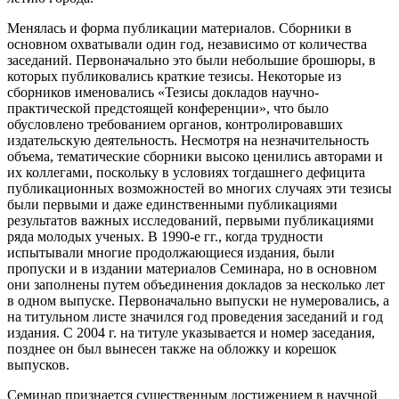
Менялась и форма публикации материалов. Сборники в
основном охватывали один год, независимо от количества
заседаний. Первоначально это были небольшие брошюры, в
которых публиковались краткие тезисы. Некоторые из
сборников именовались «Тезисы докладов научно-
практической предстоящей конференции», что было
обусловлено требованием органов, контролировавших
издательскую деятельность. Несмотря на незначительность
объема, тематические сборники высоко ценились авторами и
их коллегами, поскольку в условиях тогдашнего дефицита
публикационных возможностей во многих случаях эти тезисы
были первыми и даже единственными публикациями
результатов важных исследований, первыми публикациями
ряда молодых ученых. В 1990-е гг., когда трудности
испытывали многие продолжающиеся издания, были
пропуски и в издании материалов Семинара, но в основном
они заполнены путем объединения докладов за несколько лет
в одном выпуске. Первоначально выпуски не нумеровались, а
на титульном листе значился год проведения заседаний и год
издания. С 2004 г. на титуле указывается и номер заседания,
позднее он был вынесен также на обложку и корешок
выпусков.
Семинар признается существенным достижением в научной