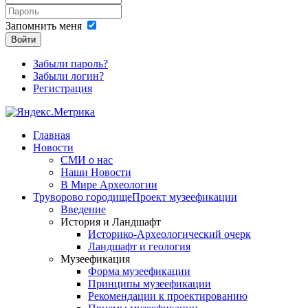
Запомнить меня
Войти
Забыли пароль?
Забыли логин?
Регистрация
Главная
Новости
СМИ о нас
Наши Новости
В Мире Археологии
Труворово городище
Проект музеефикации
Введение
История и Ландшафт
Историко-Археологический очерк
Ландшафт и геология
Музеефикация
Форма музеефикации
Принципы музеефикации
Рекомендации к проектированию