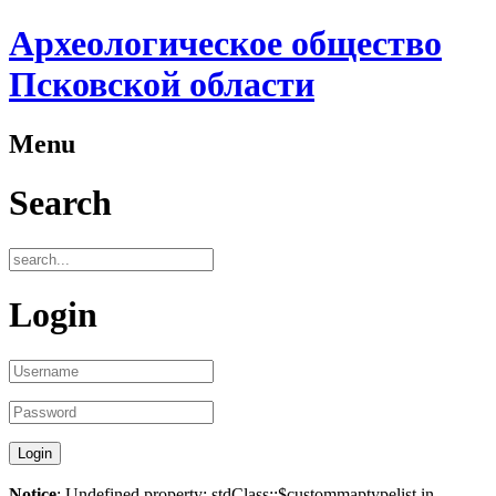
Археологическое общество
Псковской области
Menu
Search
Login
Notice
: Undefined property: stdClass::$custommaptypelist in