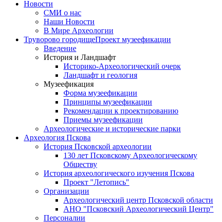
Новости
СМИ о нас
Наши Новости
В Мире Археологии
Труворово городище
Проект музеефикации
Введение
История и Ландшафт
Историко-Археологический очерк
Ландшафт и геология
Музеефикация
Форма музеефикации
Принципы музеефикации
Рекомендации к проектированию
Приемы музеефикации
Археологические и исторические парки
Археология Пскова
История Псковской археологии
130 лет Псковскому Археологическому
Обществу
История археологического изучения Пскова
Проект "Летопись"
Организации
Археологический центр Псковской области
АНО "Псковский Археологический Центр"
Персоналии