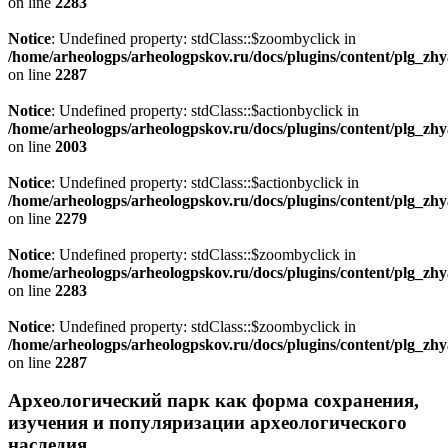
on line
2283
Notice
: Undefined property: stdClass::$zoombyclick in
/home/arheologps/arheologpskov.ru/docs/plugins/content/plg_z
on line
2287
Notice
: Undefined property: stdClass::$actionbyclick in
/home/arheologps/arheologpskov.ru/docs/plugins/content/plg_z
on line
2003
Notice
: Undefined property: stdClass::$actionbyclick in
/home/arheologps/arheologpskov.ru/docs/plugins/content/plg_z
on line
2279
Notice
: Undefined property: stdClass::$zoombyclick in
/home/arheologps/arheologpskov.ru/docs/plugins/content/plg_z
on line
2283
Notice
: Undefined property: stdClass::$zoombyclick in
/home/arheologps/arheologpskov.ru/docs/plugins/content/plg_z
on line
2287
Археологический парк как форма сохранения,
изучения и популяризации археологического
наследия