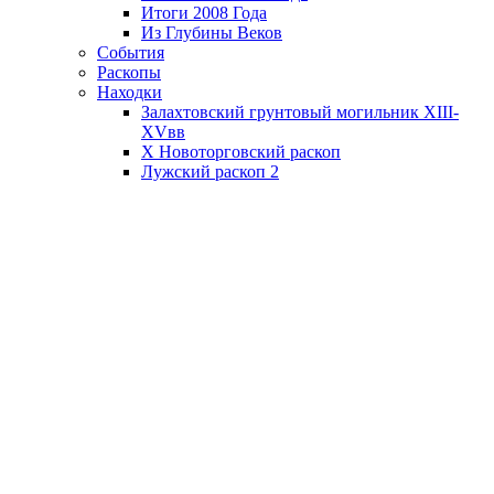
Итоги 2008 Года
Из Глубины Веков
События
Раскопы
Находки
Залахтовский грунтовый могильник XIII-
XVвв
X Новоторговский раскоп
Лужский раскоп 2