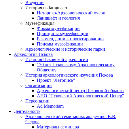
Введение
История и Ландшафт
Историко-Археологический очерк
Ландшафт и геология
Музеефикация
Форма музеефикации
Принципы музеефикации
Рекомендации к проектированию
Приемы музеефикации
Археологические и исторические парки
Археология Пскова
История Псковской археологии
130 лет Псковскому Археологическому
Обществу
История археологического изучения Пскова
Проект "Летопись"
Организации
Археологический центр Псковской области
АНО "Псковский Археологический Центр"
Персоналии
Ad Memoriam
Деятельность
Археологический семинар
им. академика В.В.
Седова
Материалы семинара