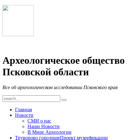
Археологическое общество
Псковской области
Все об археологическом исследовании Псковского края
Главная
Новости
СМИ о нас
Наши Новости
В Мире Археологии
Труворово городище
Проект музеефикации