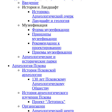
Введение
История и Ландшафт
Историко-
Археологический очерк
Ландшафт и геология
Музеефикация
Форма музеефикации
Принципы
музеефикации
Рекомендации к
проектированию
Приемы музеефикации
Археологические и
исторические парки
Археология Пскова
История Псковской
археологии
130 лет Псковскому
Археологическому
Обществу
История археологического
изучения Пскова
Проект "Летопись"
Организации
Археологический центр