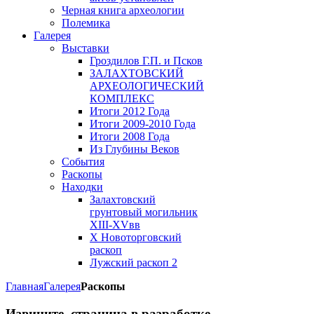
Черная книга археологии
Полемика
Галерея
Выставки
Гроздилов Г.П. и Псков
ЗАЛАХТОВСКИЙ
АРХЕОЛОГИЧЕСКИЙ
КОМПЛЕКС
Итоги 2012 Года
Итоги 2009-2010 Года
Итоги 2008 Года
Из Глубины Веков
События
Раскопы
Находки
Залахтовский
грунтовый могильник
XIII-XVвв
X Новоторговский
раскоп
Лужский раскоп 2
Главная
Галерея
Раскопы
Извините, страница в разработке