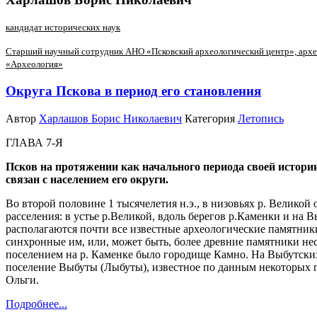
кандидат исторических наук
Старший научный сотрудник АНО «Псковский археологический центр», архео
«Археология»
Округа Пскова в период его становления
Автор
Харлашов Борис Николаевич
Категория
Летопись
ГЛАВА 7-Я
Псков на протяжении как начального периода своей истори
связан с населением его округи.
Во второй половине 1 тысячелетия н.э., в низовьях р. Велико
расселения: в устье р.Великой, вдоль берегов р.Каменки и на 
располагаются почти все известные археологические памятник
синхронные им, или, может быть, более древние памятники не
поселением на р. Каменке было городище Камно. На Выбутск
поселение Выбуты (Лыбуты), известное по данным некоторых 
Ольги.
Подробнее...