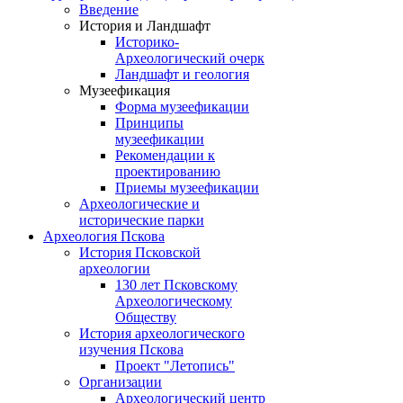
Введение
История и Ландшафт
Историко-
Археологический очерк
Ландшафт и геология
Музеефикация
Форма музеефикации
Принципы
музеефикации
Рекомендации к
проектированию
Приемы музеефикации
Археологические и
исторические парки
Археология Пскова
История Псковской
археологии
130 лет Псковскому
Археологическому
Обществу
История археологического
изучения Пскова
Проект "Летопись"
Организации
Археологический центр