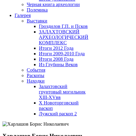
Черная книга археологии
Полемика
Галерея
Выставки
Гроздилов Г.П. и Псков
ЗАЛАХТОВСКИЙ
АРХЕОЛОГИЧЕСКИЙ
КОМПЛЕКС
Итоги 2012 Года
Итоги 2009-2010 Года
Итоги 2008 Года
Из Глубины Веков
События
Раскопы
Находки
Залахтовский
грунтовый могильник
XIII-XVвв
X Новоторговский
раскоп
Лужский раскоп 2
Харлашов Борис Николаевич