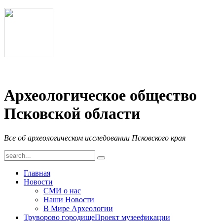
Археологическое общество
Псковской области
Все об археологическом исследовании Псковского края
Главная
Новости
СМИ о нас
Наши Новости
В Мире Археологии
Труворово городище
Проект музеефикации