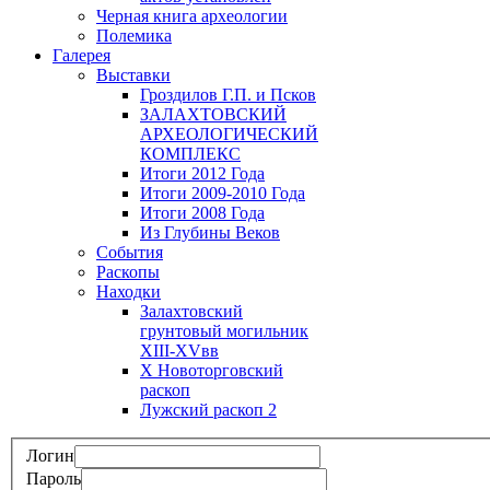
Черная книга археологии
Полемика
Галерея
Выставки
Гроздилов Г.П. и Псков
ЗАЛАХТОВСКИЙ
АРХЕОЛОГИЧЕСКИЙ
КОМПЛЕКС
Итоги 2012 Года
Итоги 2009-2010 Года
Итоги 2008 Года
Из Глубины Веков
События
Раскопы
Находки
Залахтовский
грунтовый могильник
XIII-XVвв
X Новоторговский
раскоп
Лужский раскоп 2
Логин
Пароль