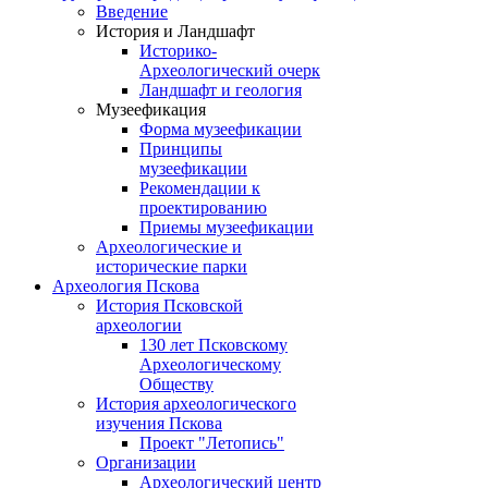
Введение
История и Ландшафт
Историко-
Археологический очерк
Ландшафт и геология
Музеефикация
Форма музеефикации
Принципы
музеефикации
Рекомендации к
проектированию
Приемы музеефикации
Археологические и
исторические парки
Археология Пскова
История Псковской
археологии
130 лет Псковскому
Археологическому
Обществу
История археологического
изучения Пскова
Проект "Летопись"
Организации
Археологический центр