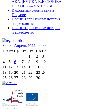
АКАДЕМИКА В.В.СЕДОВА
ПСКОВ 22-24 АПРЕЛЯ
Информационный день в
Порхове
Новый Торг Пскова: история
и археология
Новый Торг Пскова: история
и археология
<<
<
Апрель 2022
>
>>
Пн
Вт
Ср
Чт
Пт
Сб
Вс
1
2
3
4
5
6
7
8
9
10
11
12
13
14
15
16
17
18
19
20
21
22
23
24
25
26
27
28
29
30