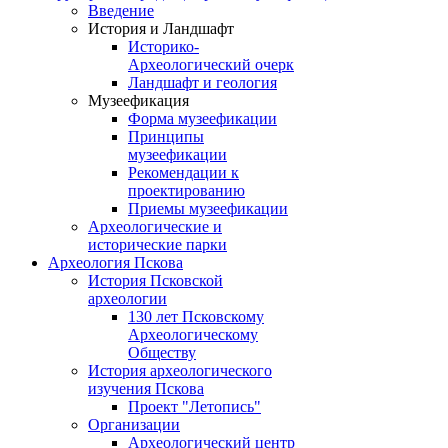
Введение
История и Ландшафт
Историко-
Археологический очерк
Ландшафт и геология
Музеефикация
Форма музеефикации
Принципы
музеефикации
Рекомендации к
проектированию
Приемы музеефикации
Археологические и
исторические парки
Археология Пскова
История Псковской
археологии
130 лет Псковскому
Археологическому
Обществу
История археологического
изучения Пскова
Проект "Летопись"
Организации
Археологический центр