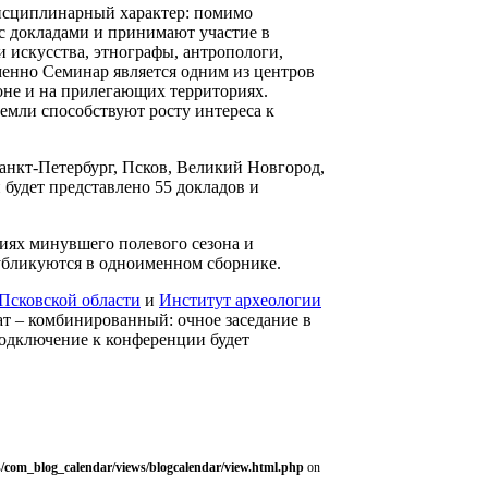
исциплинарный характер: помимо
с докладами и принимают участие в
 искусства, этнографы, антропологи,
менно Семинар является одним из центров
оне и на прилегающих территориях.
емли способствуют росту интереса к
анкт-Петербург, Псков, Великий Новгород,
 будет представлено 55 докладов и
иях минувшего полевого сезона и
публикуются в одноименном сборнике.
Псковской области
и
Институт археологии
ат – комбинированный: очное заседание в
одключение к конференции будет
/com_blog_calendar/views/blogcalendar/view.html.php
on