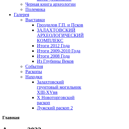
Черная книга археологии
Полемика
Галерея
Выставки
Гроздилов Г.П. и Псков
ЗАЛАХТОВСКИЙ
АРХЕОЛОГИЧЕСКИЙ
КОМПЛЕКС
Итоги 2012 Года
Итоги 2009-2010 Года
Итоги 2008 Года
Из Глубины Веков
События
Раскопы
Находки
Залахтовский
грунтовый могильник
XIII-XVвв
X Новоторговский
раскоп
Лужский раскоп 2
Главная