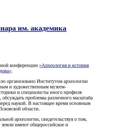
инара им. академика
аучной конференции
«Археология и история
дова»
.
было организовано Институтом археологии
ным и художественным музеем-
историки и специалисты иного профиля
, обсуждать проблемы различного масштаба
перед наукой. В настоящее время основным
Псковской области.
льной археологии, свидетельствуя о том,
й земли имеют общероссийское и