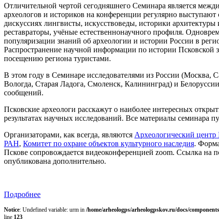
Отличительной чертой сегодняшнего Семинара является межд
археологов и историков на конференции регулярно выступают 
дискуссиях лингвисты, искусствоведы, историки архитектуры и
реставраторы, учёные естественнонаучного профиля. Одновре
популяризации знаний об археологии и истории России в реги
Распространение научной информации по истории Псковской з
посещению региона туристами.
В этом году в Семинаре исследователями из России (Москва, С
Вологда, Старая Ладога, Смоленск, Калининград) и Белоруссии
сообщений.
Псковские археологи расскажут о наиболее интересных открыт
результатах научных исследований. Все материалы семинара 
Организаторами, как всегда, являются
Археологический центр 
РАН
,
Комитет по охране объектов культурного наследия
. Форм
Пскове сопровождается видеоконференцией zoom. Ссылка на п
опубликована дополнительно.
Подробнее
Notice
: Undefined variable: urm in
/home/arheologps/arheologpskov.ru/docs/components
line
123