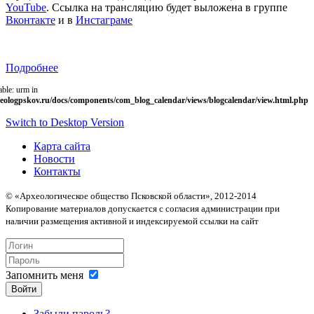
YouTube
. Ссылка на трансляцию будет выложена в группе
Вконтакте
и в
Инстаграме
Подробнее
able: urm in
eologpskov.ru/docs/components/com_blog_calendar/views/blogcalendar/view.html.php
Switch to Desktop Version
Карта сайта
Новости
Контакты
© «Археологическое общество Псковской области», 2012-2014
Копирование материалов допускается с согласия администрации при
наличии размещения активной и индексируемой ссылки на сайт
Запомнить меня
Войти
Забыли пароль?