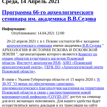
Среда, 14 Апрель 2021
Программа 66-го археологического
семинара им. академика В.В.Седова
Информация:
Опубликовано: 14.04.2021 12:00
20-22 апреля 2021 г. в г. Пскове состоится 66-е заседание
археологического семинара
имени академика
В.В.Седова
"
АРХЕОЛОГИЯ И ИСТОРИЯ ПСКОВА И ПСКОВСКОЙ
ЗЕМЛИ ", организаторами которого являются
Комитет по
охране объектов культурного наследия Псковской
области
,
Институт археологии РАН
,
АНО «Псковский
археологический центр»
,
ГБУК ПО «Археологический центр
Псковской области»
.
В связи с Указом Губернатора области от 15 марта 2020 г.
N
30-УГ "О мерах по обеспечению санитарно-
эпидемиологического благополучия населения на территории
Псковской области в связи с распространением новой
коронавирусной инфекции (COVID-19)"
доступ на семинар
для всех желающих невозможен. Для вашего удобства будет
осуществляться запись докладов и их трансляция на сайте