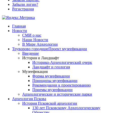
Забыли логин?
Регистрация
Главная
Новости
СМИ о нас
Наши Новости
В Мире Археологии
Труворово городище
Проект музеефикации
Введение
История и Ландшафт
Историко-Археологический очерк
Ландшафт и геология
Музеефикация
Форма музеефикации
Принципы музеефикации
Рекомендации к проектированию
Приемы музеефикации
Археологические и исторические парки
Археология Пскова
История Псковской археологии
130 лет Псковскому Археологическому
Обществу