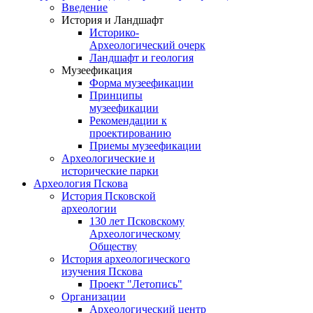
Введение
История и Ландшафт
Историко-
Археологический очерк
Ландшафт и геология
Музеефикация
Форма музеефикации
Принципы
музеефикации
Рекомендации к
проектированию
Приемы музеефикации
Археологические и
исторические парки
Археология Пскова
История Псковской
археологии
130 лет Псковскому
Археологическому
Обществу
История археологического
изучения Пскова
Проект "Летопись"
Организации
Археологический центр