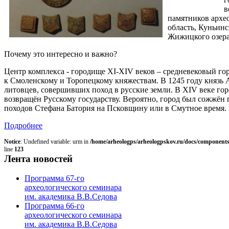
в
памятников архео
область, Куньинс
Жижицкого озера
Почему это интересно и важно?
Центр комплекса - городище XI-XIV веков – средневековый го
к Смоленскому и Торопецкому княжествам. В 1245 году князь
литовцев, совершивших поход в русские земли. В XIV веке гор
возвращён Русскому государству. Вероятно, город был сожжён
походов Стефана Батория на Псковщину или в Смутное время.
Подробнее
Notice
: Undefined variable: urm in
/home/arheologps/arheologpskov.ru/docs/components
line
123
Лента новостей
Программа 67-го
археологического семинара
им. академика В.В.Седова
Программа 66-го
археологического семинара
им. академика В.В.Седова