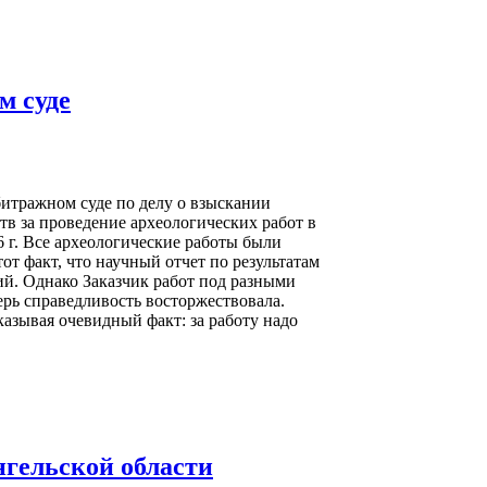
м суде
итражном суде по делу о взыскании
в за проведение археологических работ в
 г. Все археологические работы были
от факт, что научный отчет по результатам
й. Однако Заказчик работ под разными
ерь справедливость восторжествовала.
казывая очевидный факт: за работу надо
нгельской области