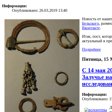
Информация:
Опубликовано: 26.03.2019 13:40
Новость от нашег
Бельского
, разме
Вконтакте
.
Итак, пост, кото
актуальный в пре
Подробнее
Пятница, 15 
С 14 мая 2
Залучье н
исследова
Информация:
Опубликовано: 15
Д
г