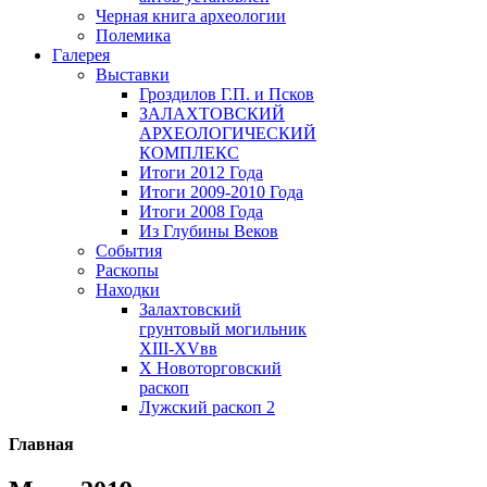
Черная книга археологии
Полемика
Галерея
Выставки
Гроздилов Г.П. и Псков
ЗАЛАХТОВСКИЙ
АРХЕОЛОГИЧЕСКИЙ
КОМПЛЕКС
Итоги 2012 Года
Итоги 2009-2010 Года
Итоги 2008 Года
Из Глубины Веков
События
Раскопы
Находки
Залахтовский
грунтовый могильник
XIII-XVвв
X Новоторговский
раскоп
Лужский раскоп 2
Главная