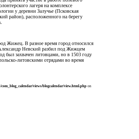
олонтерского лагеря на комплексе
логии у деревни Залучье (Псковская
кий район), расположенного на берегу
.
род Жижец. В разное время город относился
 Александр Невский разбил под Жижцем
од был захвачен литовцами, но в 1503 году
 польско-литовскими отрядами во время
/com_blog_calendar/views/blogcalendar/view.html.php
on