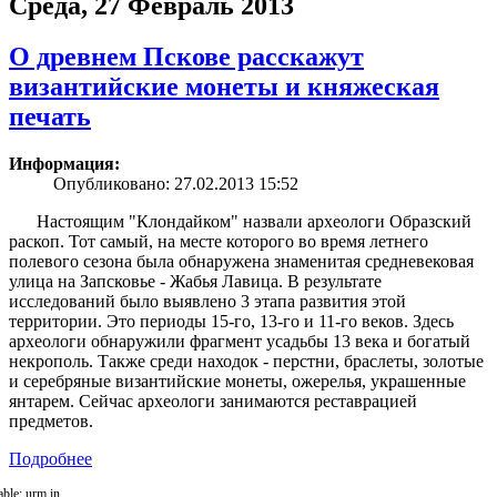
Среда, 27 Февраль 2013
О древнем Пскове расскажут
византийские монеты и княжеская
печать
Информация:
Опубликовано: 27.02.2013 15:52
Настоящим "Клондайком" назвали археологи Образский
раскоп. Тот самый, на месте которого во время летнего
полевого сезона была обнаружена знаменитая средневековая
улица на Запсковье - Жабья Лавица. В результате
исследований было выявлено 3 этапа развития этой
территории. Это периоды 15-го, 13-го и 11-го веков. Здесь
археологи обнаружили фрагмент усадьбы 13 века и богатый
некрополь. Также среди находок - перстни, браслеты, золотые
и серебряные византийские монеты, ожерелья, украшенные
янтарем. Сейчас археологи занимаются реставрацией
предметов.
Подробнее
able: urm in