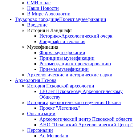
СМИ о нас
Наши Новости
В Мире Археологии
Труворово городище
Проект музеефикации
Введение
История и Ландшафт
Историко-Археологический очерк
Ландшафт и геология
Музеефикация
Форма музеефикации
Принципы музеефикации
Рекомендации к проектированию
Приемы музеефикации
Археологические и исторические парки
Археология Пскова
История Псковской археологии
130 лет Псковскому Археологическому
Обществу
История археологического изучения Пскова
Проект "Летопись"
Организации
Археологический центр Псковской области
АНО "Псковский Археологический Центр"
Персоналии
Ad Memoriam