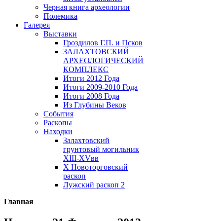
Черная книга археологии
Полемика
Галерея
Выставки
Гроздилов Г.П. и Псков
ЗАЛАХТОВСКИЙ
АРХЕОЛОГИЧЕСКИЙ
КОМПЛЕКС
Итоги 2012 Года
Итоги 2009-2010 Года
Итоги 2008 Года
Из Глубины Веков
События
Раскопы
Находки
Залахтовский
грунтовый могильник
XIII-XVвв
X Новоторговский
раскоп
Лужский раскоп 2
Главная