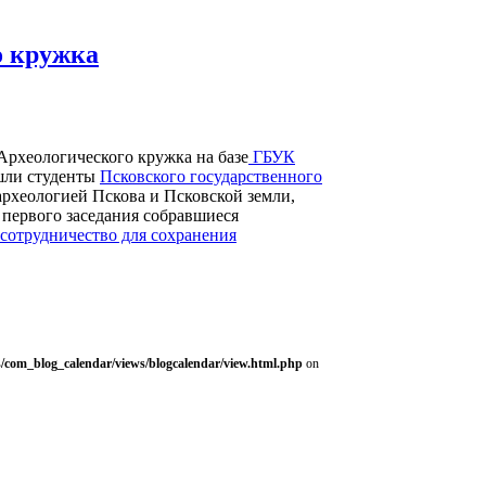
о кружка
е Археологического кружка на базе
ГБУК
ишли студенты
Псковского государственного
археологией Пскова и Псковской земли,
 первого заседания собравшиеся
 сотрудничество для сохранения
/com_blog_calendar/views/blogcalendar/view.html.php
on