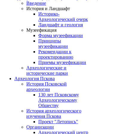
Введение
История и Ландшафт
Историко-
Археологический очерк
Ландшафт и геология
Музеефикация
Форма музеефикации
Принципы
музеефикации
Рекомендации к
проектированию
Приемы музеефикации
Археологические и
исторические парки
Археология Пскова
История Псковской
археологии
130 лет Псковскому
Археологическому
Обществу
История археологического
изучения Пскова
Проект "Летопись"
Организации
Археологический центр