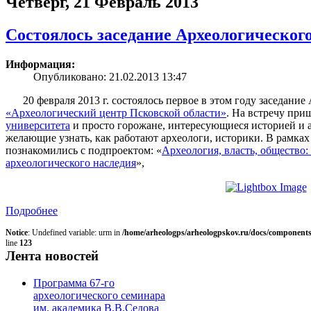
Четверг, 21 Февраль 2013
Состоялось заседание Археологическог
Информация:
Опубликовано: 21.02.2013 13:47
20 февраля 2013 г. состоялось первое в этом году заседани
«Археологический центр Псковской области»
. На встречу пр
университета
и просто горожане, интересующиеся историей и 
желающие узнать, как работают археологи, историки. В рамках
познакомились с подпроектом: «
Археология, власть, общество:
археологического наследия
»,
Подробнее
Notice
: Undefined variable: urm in
/home/arheologps/arheologpskov.ru/docs/components
line
123
Лента новостей
Программа 67-го
археологического семинара
им. академика В.В.Седова