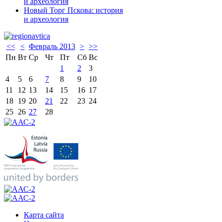
и археология
Новый Торг Пскова: история
и археология
<<
<
Февраль 2013
>
>>
Пн
Вт
Ср
Чт
Пт
Сб
Вс
1
2
3
4
5
6
7
8
9
10
11
12
13
14
15
16
17
18
19
20
21
22
23
24
25
26
27
28
Карта сайта