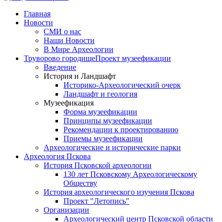
Главная
Новости
СМИ о нас
Наши Новости
В Мире Археологии
Труворово городище
Проект музеефикации
Введение
История и Ландшафт
Историко-Археологический очерк
Ландшафт и геология
Музеефикация
Форма музеефикации
Принципы музеефикации
Рекомендации к проектированию
Приемы музеефикации
Археологические и исторические парки
Археология Пскова
История Псковской археологии
130 лет Псковскому Археологическому
Обществу
История археологического изучения Пскова
Проект "Летопись"
Организации
Археологический центр Псковской области