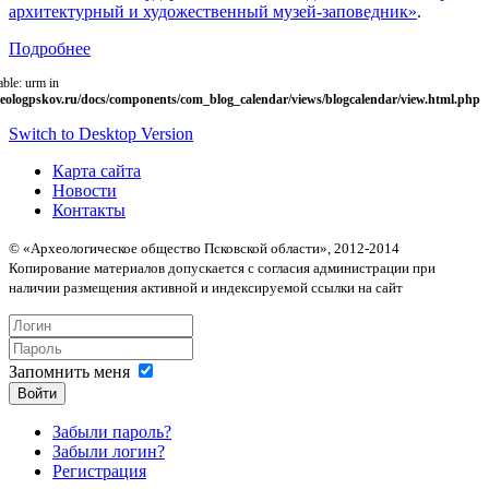
архитектурный и художественный музей-заповедник»
.
Подробнее
able: urm in
eologpskov.ru/docs/components/com_blog_calendar/views/blogcalendar/view.html.php
Switch to Desktop Version
Карта сайта
Новости
Контакты
© «Археологическое общество Псковской области», 2012-2014
Копирование материалов допускается с согласия администрации при
наличии размещения активной и индексируемой ссылки на сайт
Запомнить меня
Войти
Забыли пароль?
Забыли логин?
Регистрация