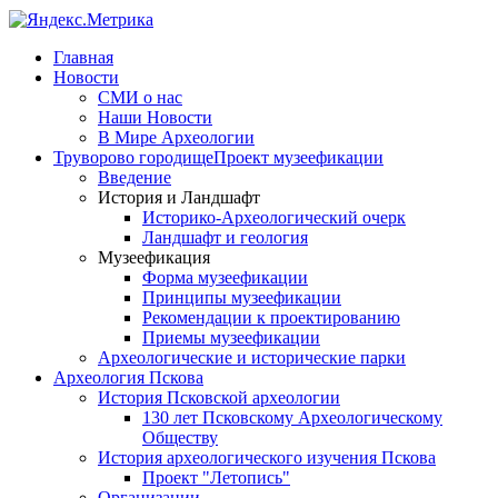
Главная
Новости
СМИ о нас
Наши Новости
В Мире Археологии
Труворово городище
Проект музеефикации
Введение
История и Ландшафт
Историко-Археологический очерк
Ландшафт и геология
Музеефикация
Форма музеефикации
Принципы музеефикации
Рекомендации к проектированию
Приемы музеефикации
Археологические и исторические парки
Археология Пскова
История Псковской археологии
130 лет Псковскому Археологическому
Обществу
История археологического изучения Пскова
Проект "Летопись"
Организации