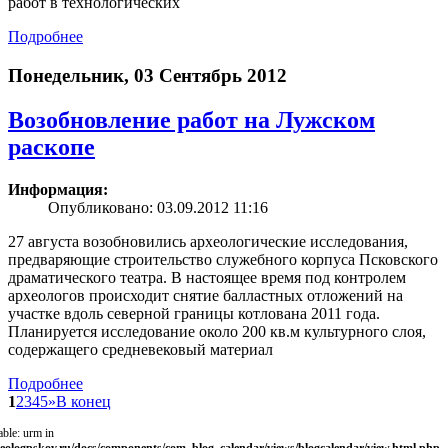
работ в технологических
Подробнее
Понедельник, 03 Сентябрь 2012
Возобновление работ на Лужском
раскопe
Информация:
Опубликовано: 03.09.2012 11:16
27 августа возобновились археологические исследования,
предваряющие строительство служебного корпуса Псковского
драматического театра. В настоящее время под контролем
археологов происходит снятие балластных отложений на
участке вдоль северной границы котлована 2011 года.
Планируется исследование около 200 кв.м культурного слоя,
содержащего средневековый материал
Подробнее
1
2
3
4
5
»
В конец
able: urm in
eologpskov.ru/docs/components/com_blog_calendar/views/blogcalendar/view.html.php