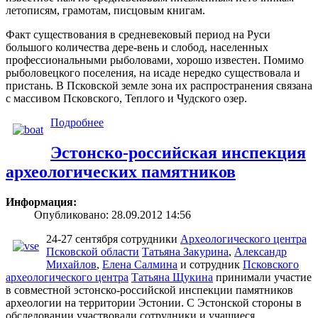
летописям, грамотам, писцовым книгам.
Факт существования в средневековый период на Руси
большого количества дере-вень и слобод, населенных
профессиональными рыболовами, хорошо известен. Помимо
рыболовецкого поселения, на исаде нередко существовала и
пристань. В Псковской земле зона их распространения связана
с массивом Псковского, Теплого и Чудского озер.
Подробнее
Эстонско-российская инспекция
археологических памятников
Информация:
Опубликовано: 28.09.2012 14:56
24-27 сентября сотрудники
Археологического центра
Псковской области
Татьяна Закурина
,
Александр
Михайлов
,
Елена Салмина
и сотрудник
Псковского
археологического центра
Татьяна Щукина
принимали участие
в совместной эстонско-российской инспекции памятников
археологии на территории Эстонии. С Эстонской стороны в
обследовании участвовали сотрудники и учащиеся