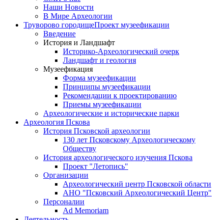
Наши Новости
В Мире Археологии
Труворово городище
Проект музеефикации
Введение
История и Ландшафт
Историко-Археологический очерк
Ландшафт и геология
Музеефикация
Форма музеефикации
Принципы музеефикации
Рекомендации к проектированию
Приемы музеефикации
Археологические и исторические парки
Археология Пскова
История Псковской археологии
130 лет Псковскому Археологическому
Обществу
История археологического изучения Пскова
Проект "Летопись"
Организации
Археологический центр Псковской области
АНО "Псковский Археологический Центр"
Персоналии
Ad Memoriam
Деятельность