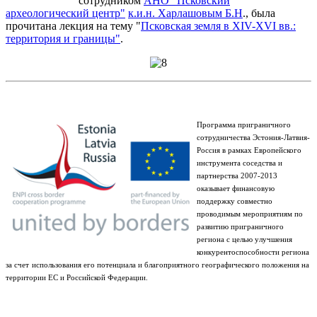
сотрудником
АНО "Псковский
археологический центр"
к.и.н. Харлашовым Б.Н
., была
прочитана лекция на тему "
Псковская земля в XIV-XVI вв.:
территория и границы"
.
Программа приграничного
сотрудничества Эстония-Латвия-
Россия в рамках Европейского
инструмента соседства и
партнерства 2007-2013
оказывает финансовую
поддержку совместно
проводимым мероприятиям по
развитию приграничного
региона с целью улучшения
конкурентоспособности региона
за счет
использования его потенциала и благоприятного географического положения на
территории ЕС и Российской Федерации.