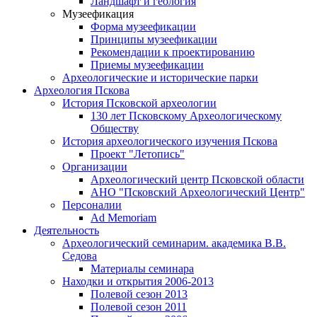
Ландшафт и геология
Музеефикация
Форма музеефикации
Принципы музеефикации
Рекомендации к проектированию
Приемы музеефикации
Археологические и исторические парки
Археология Пскова
История Псковской археологии
130 лет Псковскому Археологическому
Обществу
История археологического изучения Пскова
Проект "Летопись"
Организации
Археологический центр Псковской области
АНО "Псковский Археологический Центр"
Персоналии
Ad Memoriam
Деятельность
Археологический семинар
им. академика В.В.
Седова
Материалы семинара
Находки и открытия 2006-2013
Полевой сезон 2013
Полевой сезон 2011