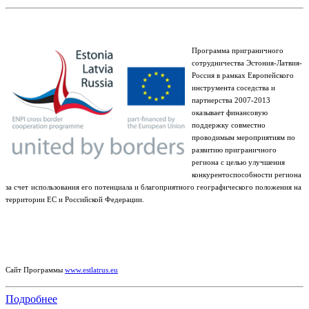
Программа приграничного
сотрудничества Эстония-Латвия-
Россия в рамках Европейского
инструмента соседства и
партнерства 2007-2013
оказывает финансовую
поддержку совместно
проводимым мероприятиям по
развитию приграничного
региона с целью улучшения
конкурентоспособности региона
за счет
использования его потенциала и благоприятного географического положения на
территории ЕС и Российской Федерации.
Сайт Программы
www.estlatrus.eu
Подробнее