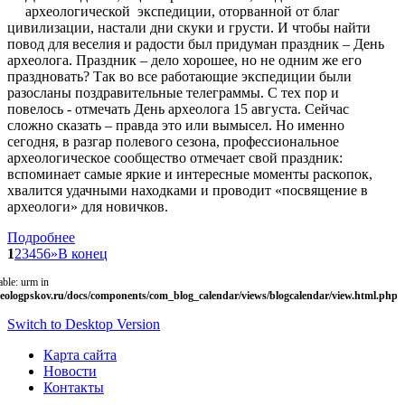
археологической экспедиции, оторванной от благ
цивилизации, настали дни скуки и грусти. И чтобы найти
повод для веселия и радости был придуман праздник – День
археолога. Праздник – дело хорошее, но не одним же его
праздновать? Так во все работающие экспедиции были
разосланы поздравительные телеграммы. С тех пор и
повелось - отмечать День археолога 15 августа. Сейчас
сложно сказать – правда это или вымысел. Но именно
сегодня, в разгар полевого сезона, профессиональное
археологическое сообщество отмечает свой праздник:
вспоминает самые яркие и интересные моменты раскопок,
хвалится удачными находками и проводит «посвящение в
археологи» для новичков.
Подробнее
1
2
3
4
5
6
»
В конец
able: urm in
eologpskov.ru/docs/components/com_blog_calendar/views/blogcalendar/view.html.php
Switch to Desktop Version
Карта сайта
Новости
Контакты