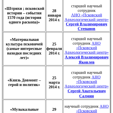
старший научный
«Штрихи ; псковской
сотрудник
28
истории – события
АНО «Псковский
января
1570 года (история
Археологический центр»
2014 г.
одного раскопа)»
Сергей Владимирович
Степанов
старший научный
«Материальная
сотрудник
АНО
культура псковичей
25
«Псковский
(самые интересные
февраля
Археологический центр»
находки последних
2014 г.
Алексей Владимирович
лет)»
Яковлев
старший научный
сотрудник
АНО
25
«Князь Довмонт –
«Псковский
марта
герой и политик»
Археологический центр»
2014 г.
Сергей Анатольевич
Салмин
научный сотрудник
АНО
«Музыкальные
29
«Псковский