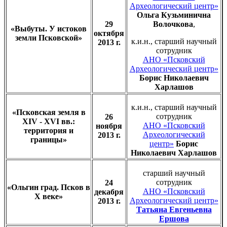
Археологический центр»
Ольга Кузьминична
29
Волочкова
,
«Выбуты. У истоков
октября
земли Псковской»
к.и.н., старший научный
2013 г.
сотрудник
АНО «Псковский
Археологический центр»
Борис Николаевич
Харлашов
к.и.н., старший научный
«Псковская земля в
сотрудник
26
XIV - XVI вв.:
АНО «Псковский
ноября
территория и
Археологический
2013 г.
границы»
центр»
Борис
Николаевич Харлашов
старший научный
сотрудник
24
«Ольгин град. Псков в
АНО «Псковский
декабря
X веке»
Археологический центр»
2013 г.
Татьяна Евгеньевна
Ершова