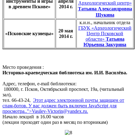
инструменты и игры
апреля
Археологический центр»
в древнем Пскове»
2014 г.
Татьяна Александровна
Щукина
к.и.н., начальник отдела
ГБУК «Археологический
20 мая
«Псковские кузнецы»
Центр Псковской
2014 г.
области»
Татьяна
Юрьевна Закурина
Место проведения :
Историко-краеведческая библиотека им. И.И. Василёва.
Адрес, телефон, e-mail библиотеки:
180000, г. Псков, Октябрьский проспект, 19а, (читальный
зал),
тел. 66-43-24,
Этот адрес электронной почты защищен от
спам-ботов. У вас должен быть включен JavaScript для
просмотра.
.">
Vasilev-Victorin@yandex.ru
.
Начало лекций в 16.00 часов
(лекции проходят один раз в месяц по вторникам)