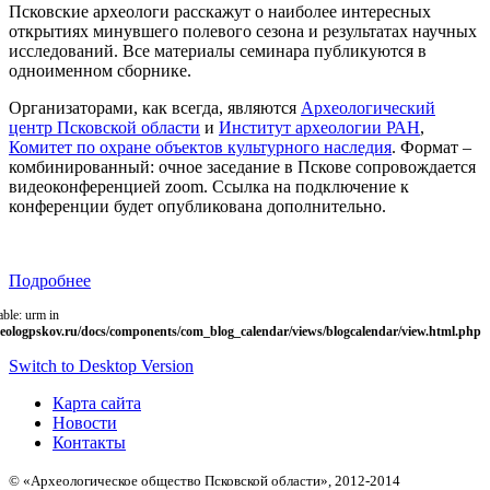
Псковские археологи расскажут о наиболее интересных
открытиях минувшего полевого сезона и результатах научных
исследований. Все материалы семинара публикуются в
одноименном сборнике.
Организаторами, как всегда, являются
Археологический
центр Псковской области
и
Институт археологии РАН
,
Комитет по охране объектов культурного наследия
. Формат –
комбинированный: очное заседание в Пскове сопровождается
видеоконференцией zoom. Ссылка на подключение к
конференции будет опубликована дополнительно.
Подробнее
able: urm in
eologpskov.ru/docs/components/com_blog_calendar/views/blogcalendar/view.html.php
Switch to Desktop Version
Карта сайта
Новости
Контакты
© «Археологическое общество Псковской области», 2012-2014