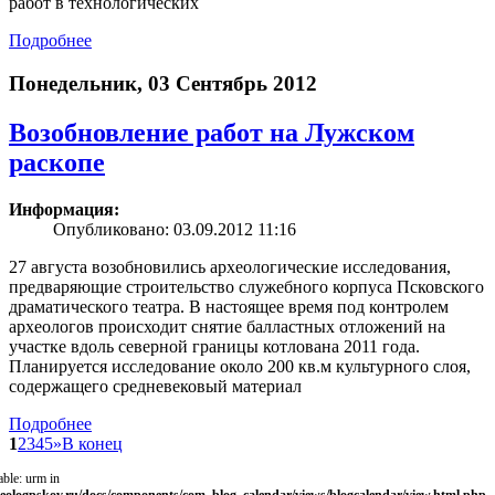
работ в технологических
Подробнее
Понедельник, 03 Сентябрь 2012
Возобновление работ на Лужском
раскопe
Информация:
Опубликовано: 03.09.2012 11:16
27 августа возобновились археологические исследования,
предваряющие строительство служебного корпуса Псковского
драматического театра. В настоящее время под контролем
археологов происходит снятие балластных отложений на
участке вдоль северной границы котлована 2011 года.
Планируется исследование около 200 кв.м культурного слоя,
содержащего средневековый материал
Подробнее
1
2
3
4
5
»
В конец
able: urm in
eologpskov.ru/docs/components/com_blog_calendar/views/blogcalendar/view.html.php