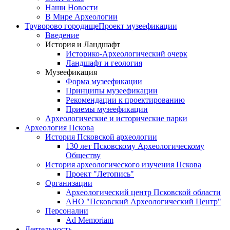
Наши Новости
В Мире Археологии
Труворово городище
Проект музеефикации
Введение
История и Ландшафт
Историко-Археологический очерк
Ландшафт и геология
Музеефикация
Форма музеефикации
Принципы музеефикации
Рекомендации к проектированию
Приемы музеефикации
Археологические и исторические парки
Археология Пскова
История Псковской археологии
130 лет Псковскому Археологическому
Обществу
История археологического изучения Пскова
Проект "Летопись"
Организации
Археологический центр Псковской области
АНО "Псковский Археологический Центр"
Персоналии
Ad Memoriam
Деятельность