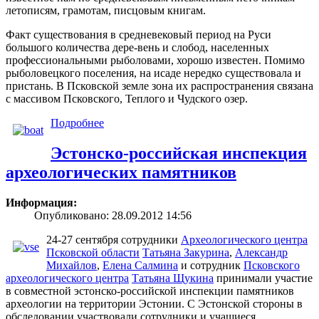
летописям, грамотам, писцовым книгам.
Факт существования в средневековый период на Руси
большого количества дере-вень и слобод, населенных
профессиональными рыболовами, хорошо известен. Помимо
рыболовецкого поселения, на исаде нередко существовала и
пристань. В Псковской земле зона их распространения связана
с массивом Псковского, Теплого и Чудского озер.
Подробнее
Эстонско-российская инспекция
археологических памятников
Информация:
Опубликовано: 28.09.2012 14:56
24-27 сентября сотрудники
Археологического центра
Псковской области
Татьяна Закурина
,
Александр
Михайлов
,
Елена Салмина
и сотрудник
Псковского
археологического центра
Татьяна Щукина
принимали участие
в совместной эстонско-российской инспекции памятников
археологии на территории Эстонии. С Эстонской стороны в
обследовании участвовали сотрудники и учащиеся