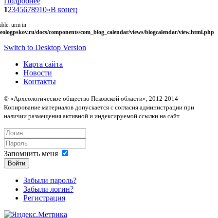
Подробнее
1
2
3
4
5
6
7
8
9
10
»
В конец
able: urm in
eologpskov.ru/docs/components/com_blog_calendar/views/blogcalendar/view.html.php
Switch to Desktop Version
Карта сайта
Новости
Контакты
© «Археологическое общество Псковской области», 2012-2014
Копирование материалов допускается с согласия администрации при
наличии размещения активной и индексируемой ссылки на сайт
Запомнить меня
Войти
Забыли пароль?
Забыли логин?
Регистрация