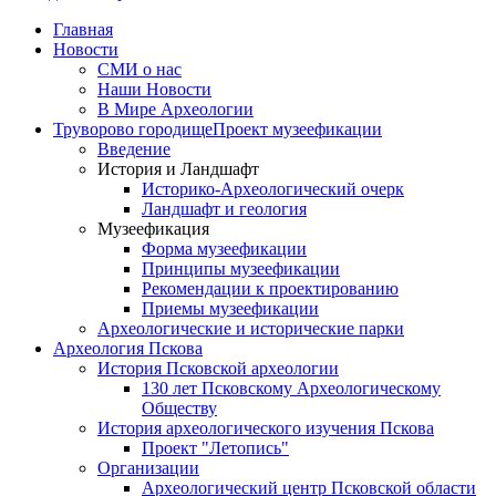
Главная
Новости
СМИ о нас
Наши Новости
В Мире Археологии
Труворово городище
Проект музеефикации
Введение
История и Ландшафт
Историко-Археологический очерк
Ландшафт и геология
Музеефикация
Форма музеефикации
Принципы музеефикации
Рекомендации к проектированию
Приемы музеефикации
Археологические и исторические парки
Археология Пскова
История Псковской археологии
130 лет Псковскому Археологическому
Обществу
История археологического изучения Пскова
Проект "Летопись"
Организации
Археологический центр Псковской области