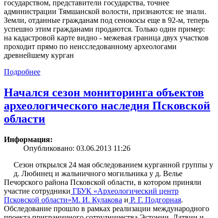
государством, представители государства, точнее
администрации Тямшанской волости, признаются: не знали.
Земли, отданные гражданам под сенокосы еще в 92-м, теперь
успешно этим гражданами продаются. Только один пример:
на кадастровой карте видно - межевая граница двух участков
проходит прямо по неисследованному археологами
древнейшему курган
Подробнее
Начался сезон мониторинга объектов
археологического наследия Псковской
области
Информация:
Опубликовано: 03.06.2013 11:26
Сезон открылся 24 мая обследованием курганной группы у
д. Любинец и жальничного могильника у д. Велье
Печорского района Псковской области, в котором приняли
участие сотрудники
ГБУК «Археологический центр
Псковской области»
М. И. Кулакова
и
Р. Г. Подгорная
.
Обследование прошло в рамках реализации международного
проекта приграничного сотрудничества Эстонии, Латвии и