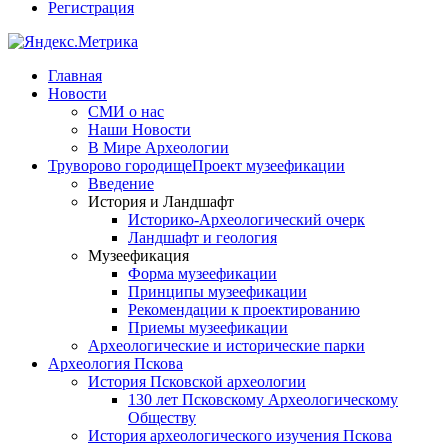
Регистрация
Главная
Новости
СМИ о нас
Наши Новости
В Мире Археологии
Труворово городище
Проект музеефикации
Введение
История и Ландшафт
Историко-Археологический очерк
Ландшафт и геология
Музеефикация
Форма музеефикации
Принципы музеефикации
Рекомендации к проектированию
Приемы музеефикации
Археологические и исторические парки
Археология Пскова
История Псковской археологии
130 лет Псковскому Археологическому
Обществу
История археологического изучения Пскова