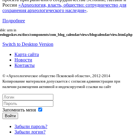
России
«Археология, власть, общество: сотрудничество для
сохранения археологического наследия»
.
Подробнее
able: urm in
eologpskov.ru/docs/components/com_blog_calendar/views/blogcalendar/view.html.php
Switch to Desktop Version
Карта сайта
Новости
Контакты
© «Археологическое общество Псковской области», 2012-2014
Копирование материалов допускается с согласия администрации при
наличии размещения активной и индексируемой ссылки на сайт
Запомнить меня
Войти
Забыли пароль?
Забыли логин?