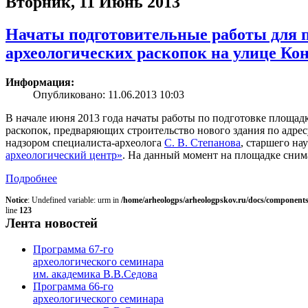
Вторник, 11 Июнь 2013
Начаты подготовительные работы для 
археологических раскопок на улице Ко
Информация:
Опубликовано: 11.06.2013 10:03
В начале июня 2013 года начаты работы по подготовке площад
раскопок, предваряющих строительство нового здания по адресу
надзором специалиста-археолога
С. В. Степанова
, старшего на
археологический центр»
. На данный момент на площадке сним
Подробнее
Notice
: Undefined variable: urm in
/home/arheologps/arheologpskov.ru/docs/components
line
123
Лента новостей
Программа 67-го
археологического семинара
им. академика В.В.Седова
Программа 66-го
археологического семинара