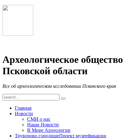
Археологическое общество
Псковской области
Все об археологическом исследовании Псковского края
Главная
Новости
СМИ о нас
Наши Новости
В Мире Археологии
Труворово городище
Проект музеефикации