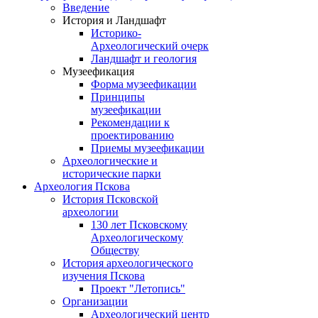
Введение
История и Ландшафт
Историко-
Археологический очерк
Ландшафт и геология
Музеефикация
Форма музеефикации
Принципы
музеефикации
Рекомендации к
проектированию
Приемы музеефикации
Археологические и
исторические парки
Археология Пскова
История Псковской
археологии
130 лет Псковскому
Археологическому
Обществу
История археологического
изучения Пскова
Проект "Летопись"
Организации
Археологический центр