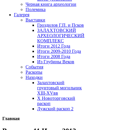
Черная книга археологии
Полемика
Галерея
Выставки
Гроздилов Г.П. и Псков
ЗАЛАХТОВСКИЙ
АРХЕОЛОГИЧЕСКИЙ
КОМПЛЕКС
Итоги 2012 Года
Итоги 2009-2010 Года
Итоги 2008 Года
Из Глубины Веков
События
Раскопы
Находки
Залахтовский
грунтовый могильник
XIII-XVвв
X Новоторговский
раскоп
Лужский раскоп 2
Главная