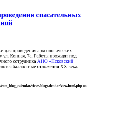
проведения спасательных
нной
ки для проведения археологических
 ул. Конная, 7а. Работы проходят под
учного сотрудника
АНО «Псковский
аются балластные отложения ХХ века.
/com_blog_calendar/views/blogcalendar/view.html.php
on