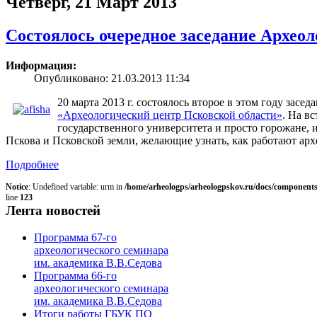
Четверг, 21 Март 2013
Состоялось очередное заседание Архео
Информация:
Опубликовано: 21.03.2013 11:34
20 марта 2013 г. состоялось второе в этом году засе
«Археологический центр Псковской области»
. На в
государственного университета и просто горожане,
Пскова и Псковской земли, желающие узнать, как работают арх
Подробнее
Notice
: Undefined variable: urm in
/home/arheologps/arheologpskov.ru/docs/components
line
123
Лента новостей
Программа 67-го
археологического семинара
им. академика В.В.Седова
Программа 66-го
археологического семинара
им. академика В.В.Седова
Итоги работы ГБУК ПО