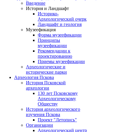
Введение
История и Ландшафт
Историко-
Археологический очерк
Ландшафт и геология
Музеефикация
Форма музеефикации
Принципы
музеефикации
Рекомендации к
проектированию
Приемы музеефикации
Археологические и
исторические парки
Археология Пскова
История Псковской
археологии
130 лет Псковскому
Археологическому
Обществу
История археологического
изучения Пскова
Проект "Летопись"
Организации
Археологический центр