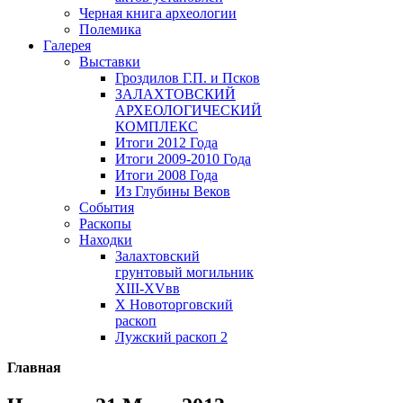
Черная книга археологии
Полемика
Галерея
Выставки
Гроздилов Г.П. и Псков
ЗАЛАХТОВСКИЙ
АРХЕОЛОГИЧЕСКИЙ
КОМПЛЕКС
Итоги 2012 Года
Итоги 2009-2010 Года
Итоги 2008 Года
Из Глубины Веков
События
Раскопы
Находки
Залахтовский
грунтовый могильник
XIII-XVвв
X Новоторговский
раскоп
Лужский раскоп 2
Главная