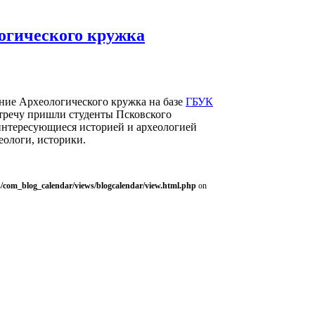
логического кружка
дание Археологического кружка на базе
ГБУК
стречу пришли студенты Псковского
 интересующиеся историей и археологией
еологи, историки.
/com_blog_calendar/views/blogcalendar/view.html.php
on