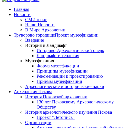
Главная
Новости
СМИ о нас
Наши Новости
В Мире Археологии
Труворово городище
Проект музеефикации
Введение
История и Ландшафт
Историко-Археологический очерк
Ландшафт и геология
Музеефикация
Форма музеефикации
Принципы музеефикации
Рекомендации к проектированию
Приемы музеефикации
Археологические и исторические парки
Археология Пскова
История Псковской археологии
130 лет Псковскому Археологическому
Обществу
История археологического изучения Пскова
Проект "Летопись"
Организации
Археологический центр Псковской области