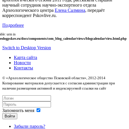
научный сотрудник научно-экспертного отдела
Археологического центра
Елена Салмина
, передаёт
корреспондент Pskovlive.ru.
Подробнее
able: urm in
eologpskov.ru/docs/components/com_blog_calendar/views/blogcalendar/view.html.php
Switch to Desktop Version
Карта сайта
Новости
Контакты
© «Археологическое общество Псковской области», 2012-2014
Копирование материалов допускается с согласия администрации при
наличии размещения активной и индексируемой ссылки на сайт
Запомнить меня
Войти
Забыли пароль?