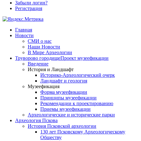
Забыли логин?
Регистрация
Главная
Новости
СМИ о нас
Наши Новости
В Мире Археологии
Труворово городище
Проект музеефикации
Введение
История и Ландшафт
Историко-Археологический очерк
Ландшафт и геология
Музеефикация
Форма музеефикации
Принципы музеефикации
Рекомендации к проектированию
Приемы музеефикации
Археологические и исторические парки
Археология Пскова
История Псковской археологии
130 лет Псковскому Археологическому
Обществу