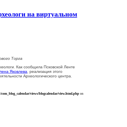
рхеологи на виртуальном
ового Торга
хеологи. Как сообщила Псковской Ленте
лена Яковлева
, реализация этого
ятельности Археологического центра.
/com_blog_calendar/views/blogcalendar/view.html.php
on