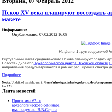
Вторник, 07 Февраль 2012
Псков XV века планируют воссоздать а
макете
Информация:
Опубликовано: 07.02.2012 16:08
На фото: 1 ярус сооружений Н
Виртуальный макет средневекового Пскова планируют создать ар
Новостей директор
Археологического центра Псковской области
Е
направления предусматривается в рамках расширения спектра де
Подробнее
Notice
: Undefined variable: urm in
/home/arheologps/arheologpskov.ru/docs/components
line
123
Лента новостей
Программа 67-го
археологического семинара
им. академика В.В.Седова