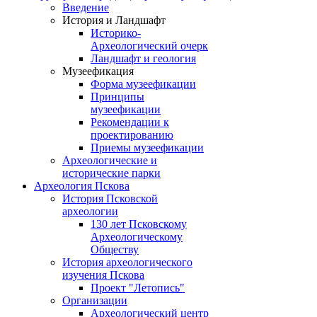
Введение
История и Ландшафт
Историко-
Археологический очерк
Ландшафт и геология
Музеефикация
Форма музеефикации
Принципы
музеефикации
Рекомендации к
проектированию
Приемы музеефикации
Археологические и
исторические парки
Археология Пскова
История Псковской
археологии
130 лет Псковскому
Археологическому
Обществу
История археологического
изучения Пскова
Проект "Летопись"
Организации
Археологический центр