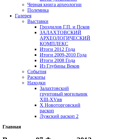
Черная книга археологии
Полемика
Галерея
Выставки
Гроздилов Г.П. и Псков
ЗАЛАХТОВСКИЙ
АРХЕОЛОГИЧЕСКИЙ
КОМПЛЕКС
Итоги 2012 Года
Итоги 2009-2010 Года
Итоги 2008 Года
Из Глубины Веков
События
Раскопы
Находки
Залахтовский
грунтовый могильник
XIII-XVвв
X Новоторговский
раскоп
Лужский раскоп 2
Главная