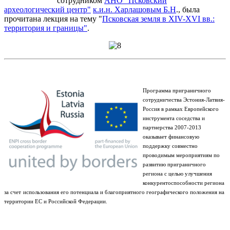
сотрудником
АНО "Псковский
археологический центр"
к.и.н. Харлашовым Б.Н
., была
прочитана лекция на тему "
Псковская земля в XIV-XVI вв.:
территория и границы"
.
Программа приграничного
сотрудничества Эстония-Латвия-
Россия в рамках Европейского
инструмента соседства и
партнерства 2007-2013
оказывает финансовую
поддержку совместно
проводимым мероприятиям по
развитию приграничного
региона с целью улучшения
конкурентоспособности региона
за счет
использования его потенциала и благоприятного географического положения на
территории ЕС и Российской Федерации.