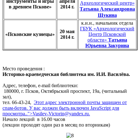
инструменты и игры
апреля
Археологический центр»
в древнем Пскове»
2014 г.
Татьяна Александровна
Щукина
к.и.н., начальник отдела
ГБУК «Археологический
20 мая
«Псковские кузнецы»
Центр Псковской
2014 г.
области»
Татьяна
Юрьевна Закурина
Место проведения :
Историко-краеведческая библиотека им. И.И. Василёва.
Адрес, телефон, e-mail библиотеки:
180000, г. Псков, Октябрьский проспект, 19а, (читальный
зал),
тел. 66-43-24,
Этот адрес электронной почты защищен от
спам-ботов. У вас должен быть включен JavaScript для
просмотра.
.">
Vasilev-Victorin@yandex.ru
.
Начало лекций в 16.00 часов
(лекции проходят один раз в месяц по вторникам)