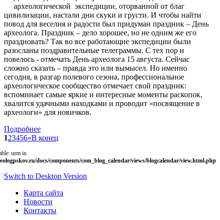
археологической экспедиции, оторванной от благ
цивилизации, настали дни скуки и грусти. И чтобы найти
повод для веселия и радости был придуман праздник – День
археолога. Праздник – дело хорошее, но не одним же его
праздновать? Так во все работающие экспедиции были
разосланы поздравительные телеграммы. С тех пор и
повелось - отмечать День археолога 15 августа. Сейчас
сложно сказать – правда это или вымысел. Но именно
сегодня, в разгар полевого сезона, профессиональное
археологическое сообщество отмечает свой праздник:
вспоминает самые яркие и интересные моменты раскопок,
хвалится удачными находками и проводит «посвящение в
археологи» для новичков.
Подробнее
1
2
3
4
5
6
»
В конец
able: urm in
eologpskov.ru/docs/components/com_blog_calendar/views/blogcalendar/view.html.php
Switch to Desktop Version
Карта сайта
Новости
Контакты