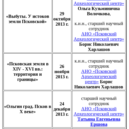
Археологический центр»
Ольга Кузьминична
29
Волочкова
,
«Выбуты. У истоков
октября
земли Псковской»
к.и.н., старший научный
2013 г.
сотрудник
АНО «Псковский
Археологический центр»
Борис Николаевич
Харлашов
к.и.н., старший научный
«Псковская земля в
сотрудник
26
XIV - XVI вв.:
АНО «Псковский
ноября
территория и
Археологический
2013 г.
границы»
центр»
Борис
Николаевич Харлашов
старший научный
сотрудник
24
«Ольгин град. Псков в
АНО «Псковский
декабря
X веке»
Археологический центр»
2013 г.
Татьяна Евгеньевна
Ершова