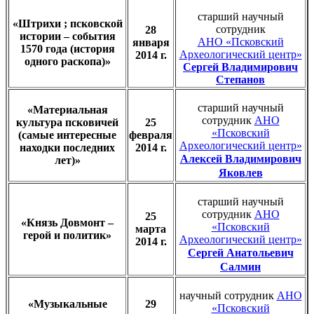
старший научный
«Штрихи ; псковской
сотрудник
28
истории – события
АНО «Псковский
января
1570 года (история
Археологический центр»
2014 г.
одного раскопа)»
Сергей Владимирович
Степанов
старший научный
«Материальная
сотрудник
АНО
культура псковичей
25
«Псковский
(самые интересные
февраля
Археологический центр»
находки последних
2014 г.
Алексей Владимирович
лет)»
Яковлев
старший научный
сотрудник
АНО
25
«Князь Довмонт –
«Псковский
марта
герой и политик»
Археологический центр»
2014 г.
Сергей Анатольевич
Салмин
научный сотрудник
АНО
«Музыкальные
29
«Псковский