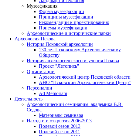
Ландшафт и геология
Музеефикация
Форма музеефикации
Принципы музеефикации
Рекомендации к проектированию
Приемы музеефикации
Археологические и исторические парки
Археология Пскова
История Псковской археологии
130 лет Псковскому Археологическому
Обществу
История археологического изучения Пскова
Проект "Летопись"
Организации
Археологический центр Псковской области
АНО "Псковский Археологический Центр"
Персоналии
Ad Memoriam
Деятельность
Археологический семинар
им. академика В.В.
Седова
Материалы семинара
Находки и открытия 2006-2013
Полевой сезон 2013
Полевой сезон 2011