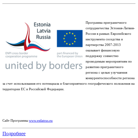
Программа приграничного
сотрудничества Эстония-Латвия-
Россия в рамках Европейского
инструмента соседства и
партнерства 2007-2013
оказывает финансовую
поддержку совместно
проводимым мероприятиям по
развитию приграничного
региона с целью улучшения
конкурентоспособности региона
за счет
использования его потенциала и благоприятного географического положения на
территории ЕС и Российской Федерации.
Сайт Программы
www.estlatrus.eu
Подробнее