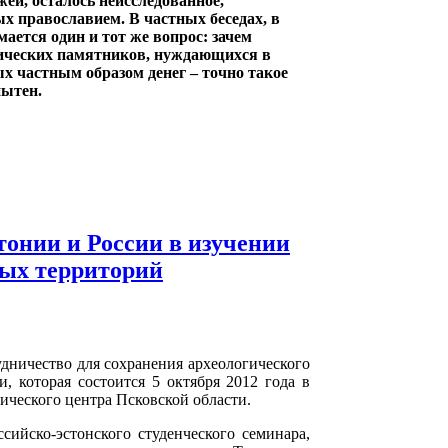
ей, осталось неисследованное,
ых православием. В частных беседах, в
ается один и тот же вопрос: зачем
рических памятников, нуждающихся в
х частным образом денег – точно такое
пытен.
тонии и России в изучении
ных территорий
удничество для сохранения археологического
, которая состоится 5 октября 2012 года в
огического центра Псковской области.
сийско-эстонского студенческого семинара,