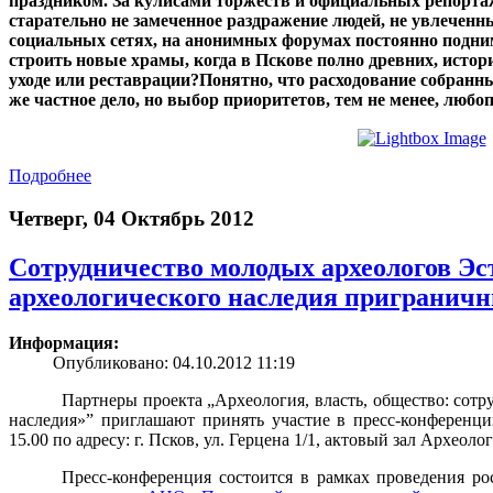
праздником. За кулисами торжеств и официальных репортаж
старательно не замеченное раздражение людей, не увлеченн
социальных сетях, на анонимных форумах постоянно подним
строить новые храмы, когда в Пскове полно древних, исто
уходе или реставрации?
Понятно, что расходование собранны
же частное дело, но выбор приоритетов, тем не менее, любо
Подробнее
Четверг, 04 Октябрь 2012
Сотрудничество молодых археологов Эс
археологического наследия пригранич
Информация:
Опубликовано: 04.10.2012 11:19
Партнеры проекта „Археология, власть, общество: сотр
наследия»” приглашают принять участие в пресс-конференции
15.00 по адресу: г. Псков, ул. Герцена 1/1, актовый зал Археол
Пресс-конференция состоится в рамках проведения рос