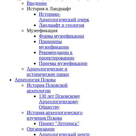
Введение
История и Ландшафт
Историко-
Археологический очерк
Ландшафт и геология
Музеефикация
Форма музеефикации
Принципы
музеефикации
Рекомендации к
проектированию
Приемы музеефикации
Археологические и
исторические парки
Археология Пскова
История Псковской
археологии
130 лет Псковскому
Археологическому
Обществу
История археологического
изучения Пскова
Проект "Летопись"
Организации
Археологический центр