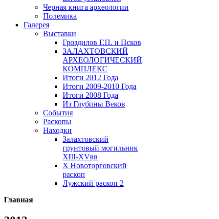
Черная книга археологии
Полемика
Галерея
Выставки
Гроздилов Г.П. и Псков
ЗАЛАХТОВСКИЙ
АРХЕОЛОГИЧЕСКИЙ
КОМПЛЕКС
Итоги 2012 Года
Итоги 2009-2010 Года
Итоги 2008 Года
Из Глубины Веков
События
Раскопы
Находки
Залахтовский
грунтовый могильник
XIII-XVвв
X Новоторговский
раскоп
Лужский раскоп 2
Главная