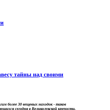
ти
авесу тайны над своими
гим более 30 вещевых находок - таков
ающихся сегодня в Великолукской крепости.