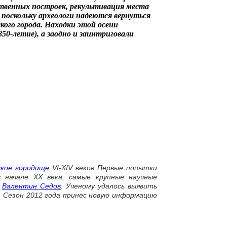
твенных построек, рекультивация места
», поскольку археологи надеются вернуться
кого города. Находки этой осени
50-летие), а заодно и заинтриговали
ское городище
VI-XIV веков Первые попытки
 начале XX века, самые крупные научные
г
Валентин Седов
. Ученому удалось выявить
. Сезон 2012 года принес новую информацию