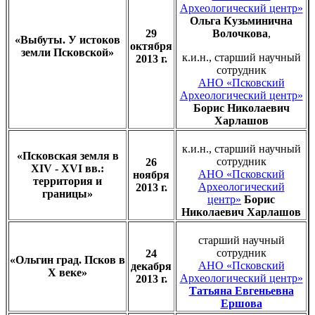
Археологический центр»
Ольга Кузьминична
29
Волочкова
,
«Выбуты. У истоков
октября
земли Псковской»
к.и.н., старший научный
2013 г.
сотрудник
АНО «Псковский
Археологический центр»
Борис Николаевич
Харлашов
к.и.н., старший научный
«Псковская земля в
сотрудник
26
XIV - XVI вв.:
АНО «Псковский
ноября
территория и
Археологический
2013 г.
границы»
центр»
Борис
Николаевич Харлашов
старший научный
сотрудник
24
«Ольгин град. Псков в
АНО «Псковский
декабря
X веке»
Археологический центр»
2013 г.
Татьяна Евгеньевна
Ершова