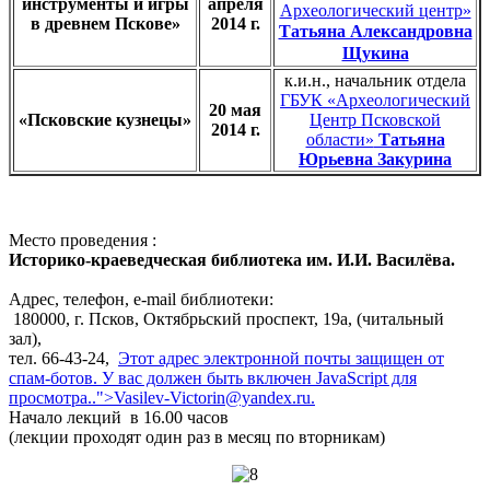
инструменты и игры
апреля
Археологический центр»
в древнем Пскове»
2014 г.
Татьяна Александровна
Щукина
к.и.н., начальник отдела
ГБУК «Археологический
20 мая
«Псковские кузнецы»
Центр Псковской
2014 г.
области»
Татьяна
Юрьевна Закурина
Место проведения :
Историко-краеведческая библиотека им. И.И. Василёва.
Адрес, телефон, e-mail библиотеки:
180000, г. Псков, Октябрьский проспект, 19а, (читальный
зал),
тел. 66-43-24,
Этот адрес электронной почты защищен от
спам-ботов. У вас должен быть включен JavaScript для
просмотра.
.">
Vasilev-Victorin@yandex.ru
.
Начало лекций в 16.00 часов
(лекции проходят один раз в месяц по вторникам)