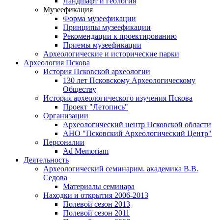
Ландшафт и геология
Музеефикация
Форма музеефикации
Принципы музеефикации
Рекомендации к проектированию
Приемы музеефикации
Археологические и исторические парки
Археология Пскова
История Псковской археологии
130 лет Псковскому Археологическому
Обществу
История археологического изучения Пскова
Проект "Летопись"
Организации
Археологический центр Псковской области
АНО "Псковский Археологический Центр"
Персоналии
Ad Memoriam
Деятельность
Археологический семинар
им. академика В.В.
Седова
Материалы семинара
Находки и открытия 2006-2013
Полевой сезон 2013
Полевой сезон 2011