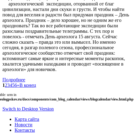
археологической экспедиции, оторванной от благ
цивилизации, настали дни скуки и грусти. И чтобы найти
повод для веселия и радости был придуман праздник – День
археолога. Праздник – дело хорошее, но не одним же его
праздновать? Так во все работающие экспедиции были
разосланы поздравительные телеграммы. С тех пор и
повелось - отмечать День археолога 15 августа. Сейчас
сложно сказать – правда это или вымысел. Но именно
сегодня, в разгар полевого сезона, профессиональное
археологическое сообщество отмечает свой праздник:
вспоминает самые яркие и интересные моменты раскопок,
хвалится удачными находками и проводит «посвящение в
археологи» для новичков.
Подробнее
1
2
3
4
5
6
»
В конец
able: urm in
eologpskov.ru/docs/components/com_blog_calendar/views/blogcalendar/view.html.php
Switch to Desktop Version
Карта сайта
Новости
Контакты