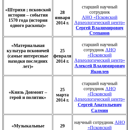
старший научный
«Штрихи ; псковской
сотрудник
28
истории – события
АНО «Псковский
января
1570 года (история
Археологический центр»
2014 г.
одного раскопа)»
Сергей Владимирович
Степанов
старший научный
«Материальная
сотрудник
АНО
культура псковичей
25
«Псковский
(самые интересные
февраля
Археологический центр»
находки последних
2014 г.
Алексей Владимирович
лет)»
Яковлев
старший научный
сотрудник
АНО
25
«Князь Довмонт –
«Псковский
марта
герой и политик»
Археологический центр»
2014 г.
Сергей Анатольевич
Салмин
научный сотрудник
АНО
«Музыкальные
29
«Псковский