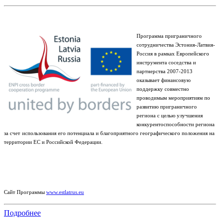
Программа приграничного
сотрудничества Эстония-Латвия-
Россия в рамках Европейского
инструмента соседства и
партнерства 2007-2013
оказывает финансовую
поддержку совместно
проводимым мероприятиям по
развитию приграничного
региона с целью улучшения
конкурентоспособности региона
за счет
использования его потенциала и благоприятного географического положения на
территории ЕС и Российской Федерации.
Сайт Программы
www.estlatrus.eu
Подробнее