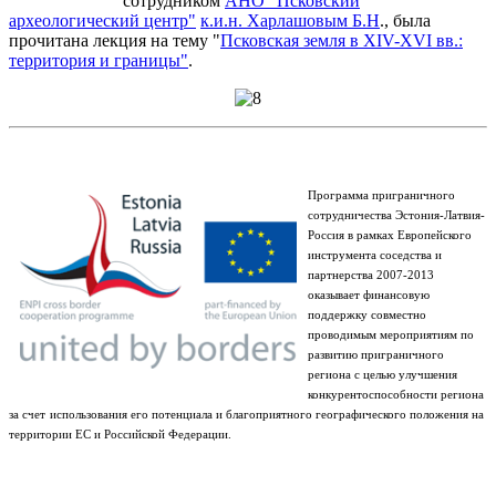
сотрудником
АНО "Псковский
археологический центр"
к.и.н. Харлашовым Б.Н
., была
прочитана лекция на тему "
Псковская земля в XIV-XVI вв.:
территория и границы"
.
Программа приграничного
сотрудничества Эстония-Латвия-
Россия в рамках Европейского
инструмента соседства и
партнерства 2007-2013
оказывает финансовую
поддержку совместно
проводимым мероприятиям по
развитию приграничного
региона с целью улучшения
конкурентоспособности региона
за счет
использования его потенциала и благоприятного географического положения на
территории ЕС и Российской Федерации.