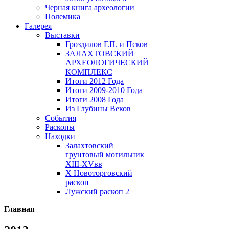
Черная книга археологии
Полемика
Галерея
Выставки
Гроздилов Г.П. и Псков
ЗАЛАХТОВСКИЙ
АРХЕОЛОГИЧЕСКИЙ
КОМПЛЕКС
Итоги 2012 Года
Итоги 2009-2010 Года
Итоги 2008 Года
Из Глубины Веков
События
Раскопы
Находки
Залахтовский
грунтовый могильник
XIII-XVвв
X Новоторговский
раскоп
Лужский раскоп 2
Главная