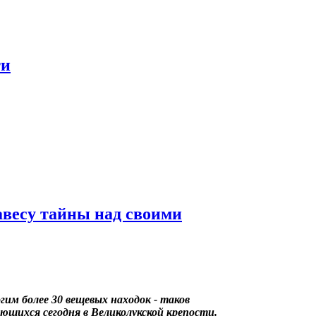
ти
авесу тайны над своими
гим более 30 вещевых находок - таков
ающихся сегодня в Великолукской крепости.