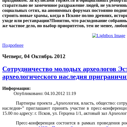
праздником. За кулисами торжеств и официальных репортаж
старательно не замеченное раздражение людей, не увлеченн
социальных сетях, на анонимных форумах постоянно подним
строить новые храмы, когда в Пскове полно древних, исто
уходе или реставрации?
Понятно, что расходование собранны
же частное дело, но выбор приоритетов, тем не менее, любо
Подробнее
Четверг, 04 Октябрь 2012
Сотрудничество молодых археологов Эс
археологического наследия пригранич
Информация:
Опубликовано: 04.10.2012 11:19
Партнеры проекта „Археология, власть, общество: сотр
наследия»” приглашают принять участие в пресс-конференции
15.00 по адресу: г. Псков, ул. Герцена 1/1, актовый зал Археол
Пресс-конференция состоится в рамках проведения рос