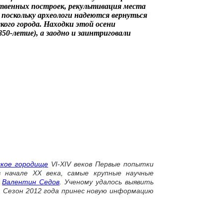
твенных построек, рекультивация места
», поскольку археологи надеются вернуться
кого города. Находки этой осени
50-летие), а заодно и заинтриговали
ское городище
VI-XIV веков Первые попытки
 начале XX века, самые крупные научные
г
Валентин Седов
. Ученому удалось выявить
. Сезон 2012 года принес новую информацию