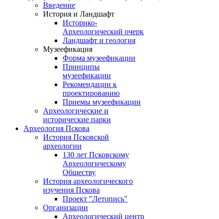
Введение
История и Ландшафт
Историко-
Археологический очерк
Ландшафт и геология
Музеефикация
Форма музеефикации
Принципы
музеефикации
Рекомендации к
проектированию
Приемы музеефикации
Археологические и
исторические парки
Археология Пскова
История Псковской
археологии
130 лет Псковскому
Археологическому
Обществу
История археологического
изучения Пскова
Проект "Летопись"
Организации
Археологический центр