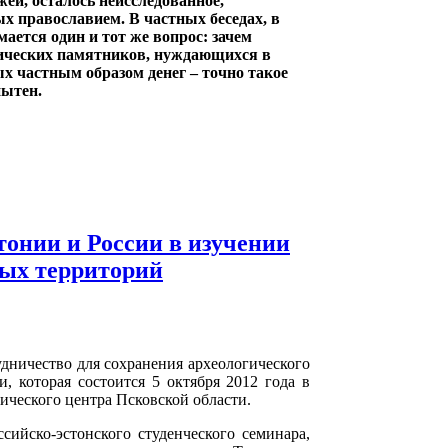
ей, осталось неисследованное,
ых православием. В частных беседах, в
ается один и тот же вопрос: зачем
рических памятников, нуждающихся в
х частным образом денег – точно такое
пытен.
тонии и России в изучении
ных территорий
удничество для сохранения археологического
, которая состоится 5 октября 2012 года в
огического центра Псковской области.
сийско-эстонского студенческого семинара,