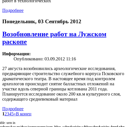
работ в технологических
Подробнее
Понедельник, 03 Сентябрь 2012
Возобновление работ на Лужском
раскопe
Информация:
Опубликовано: 03.09.2012 11:16
27 августа возобновились археологические исследования,
предваряющие строительство служебного корпуса Псковского
драматического театра. В настоящее время под контролем
археологов происходит снятие балластных отложений на
участке вдоль северной границы котлована 2011 года.
Планируется исследование около 200 кв.м культурного слоя,
содержащего средневековый материал
Подробнее
1
2
3
4
5
»
В конец
able: urm in
eologpskov.ru/docs/components/com_blog_calendar/views/blogcalendar/view.html.php