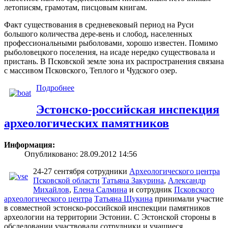
летописям, грамотам, писцовым книгам.
Факт существования в средневековый период на Руси
большого количества дере-вень и слобод, населенных
профессиональными рыболовами, хорошо известен. Помимо
рыболовецкого поселения, на исаде нередко существовала и
пристань. В Псковской земле зона их распространения связана
с массивом Псковского, Теплого и Чудского озер.
Подробнее
Эстонско-российская инспекция
археологических памятников
Информация:
Опубликовано: 28.09.2012 14:56
24-27 сентября сотрудники
Археологического центра
Псковской области
Татьяна Закурина
,
Александр
Михайлов
,
Елена Салмина
и сотрудник
Псковского
археологического центра
Татьяна Щукина
принимали участие
в совместной эстонско-российской инспекции памятников
археологии на территории Эстонии. С Эстонской стороны в
обследовании участвовали сотрудники и учащиеся