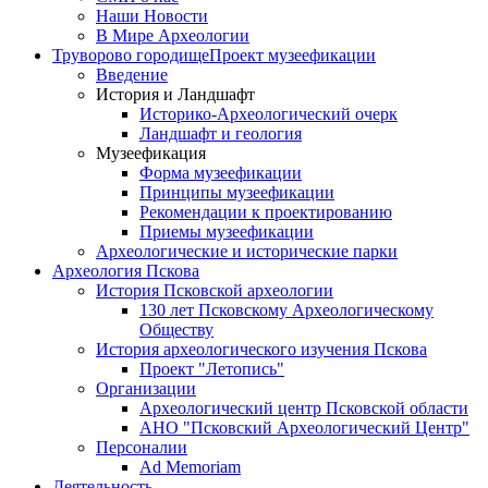
Наши Новости
В Мире Археологии
Труворово городище
Проект музеефикации
Введение
История и Ландшафт
Историко-Археологический очерк
Ландшафт и геология
Музеефикация
Форма музеефикации
Принципы музеефикации
Рекомендации к проектированию
Приемы музеефикации
Археологические и исторические парки
Археология Пскова
История Псковской археологии
130 лет Псковскому Археологическому
Обществу
История археологического изучения Пскова
Проект "Летопись"
Организации
Археологический центр Псковской области
АНО "Псковский Археологический Центр"
Персоналии
Ad Memoriam
Деятельность